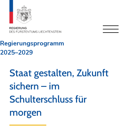
Schnellnavigation
Navigieren
Seitenkontext
im
Regierungsprogramm
Regierungsprogramm
2025–2029
Inhalt
Staat gestalten, Zukunft
sichern – im
Schulterschluss für
morgen