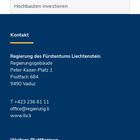
Hochbauten investieren
Fusszeile
Kontakt
Regierung des Fürstentums Liechtenstein
Regierungsgebäude
Peter-Kaiser-Platz 1
Postfach 684
9490 Vaduz
T
+423 236 61 11
office@regierung.li
www.llv.li